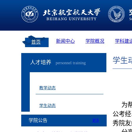
新闻中心
学院概况
学科建
首页
学生
人才培养
personnel training
教学动态
为
学生动态
公考经
学院公告
更多
秀院友