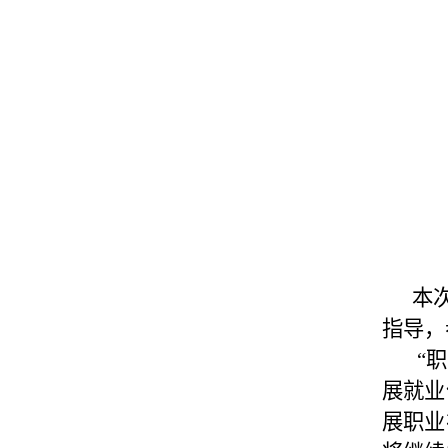
本
指导
，
“
展
就业
展职业