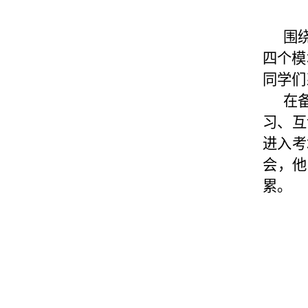
围
四个模
同学们
在
习、互
进入考
会，他
累。