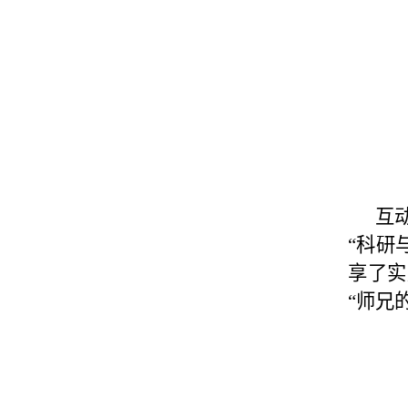
互
“科研
享了实
“师兄