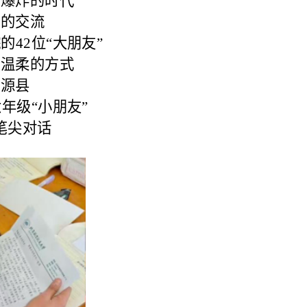
息爆炸的时代
奏的交流
42位“大朋友”
最温柔的方式
泾源县
年级“小朋友”
笔尖对话