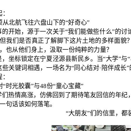
起：
颗从北航飞往六盘山下的“好奇心”
事的开始，源于一次关于
“我们能做些什么”
的讨
但我们是否真正了解脚下这片土地的多样面貌
，也从他们身上，汲取一份纯粹的力量？
是，坐标锁定在宁夏泾源县新民乡。当“大学”与“小
这些关键词相遇，一场名为“同心结对·陪伴成长
程：
封“时光胶囊”与48份“童心宝藏”
学们热情高涨，仿佛回到了期待笔友回信的年纪
一句话该如何落笔。
“大朋友”们的信里，都