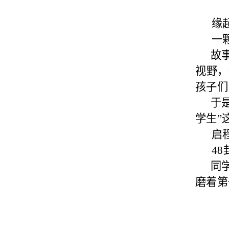
缘
一
故
视野，
孩子们
于
学生”
启
48
同
磨着第