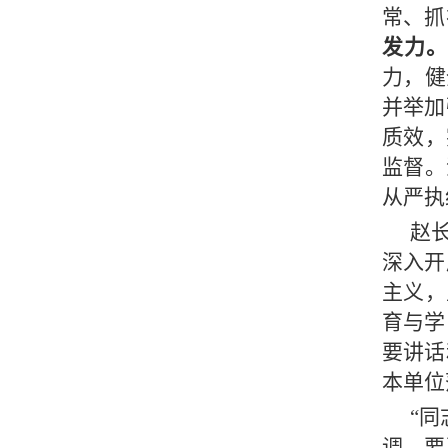
常、抓
发力。
力，健
并举加
质效，
监督。
从严执
赵
深入开
主义，
育与学
要讲话
本单位
“
调，要