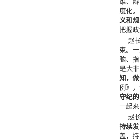
维、辩
度化。
义和规
把握政
赵
束。
一
脑、指
是大非
知，做
例》，
守纪的
一起来
赵
持续发
盖，持