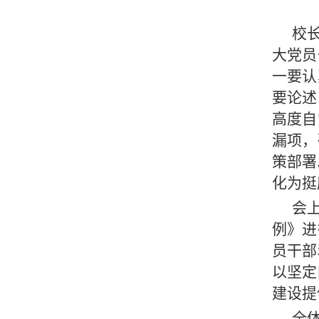
校
大党员
一要认
要论述
高度自
漏项，
策部署
化为挺
会
例》进
员干部
以坚定
建设提
全