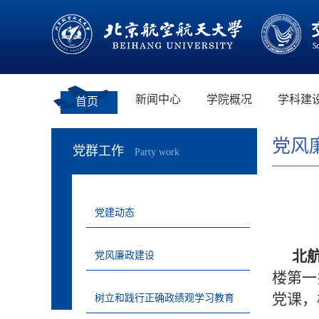
新闻中心
学院概况
学科建
首页
党风
党群工作
Party work
党建动态
北航
党风廉政建设
楼第一
党课，
树立和践行正确政绩观学习教育