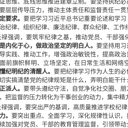
证思维、底线思维推进建章立制。要坚持执纪必
要层层传导压力，推动主体责任和监督责任一贯
定要求。
要把学习习近平总书记重要论述和学习
治纪律、组织纪律、廉洁纪律、群众纪律、工作
长禄强调，要筑牢纪律之基，推动党员、干部强
是内化于心，做政治坚定的明白人。
要坚持用习
导实践、推动工作，增强政治敏锐性，提高政治
面前旗帜鲜明、立场坚定，在日常生活和网络
懂纪明纪的清醒人。
要把纪律学习作为人生的必
切实搞清楚党的纪律规矩是什么，弄明白能干什
正派人。
要带头遵纪守法，自觉净化社交圈、朋
，把监督的压力转化为干事创业的动力，集中精
长禄强调，要突出严的基调，高质量推进学校纪律
力。
要突出重点、全面学习，深化规律性认识，
续加强对党员、干部的教育管理监督，引领带动