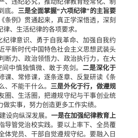
严、违纪必究，推动纪律教育经常化、制
到底。
三是全面掌握“六项纪律”的主旨要
《条例》贯通起来，真正学深悟透，深刻
纪律、生活纪律的各项要求。
化纪律意识、勇于自我革命、加强自我约
近平新时代中国特色社会主义思想武装头
判断力、政治领悟力、政治执行力，在大
空间中慎独慎微、敢于亮剑。
二是深化于
修课、常修课，逐条逐章、反复研读《条
么、不能干什么。
三是外化于行，做遵规
友圈、生活圈，把遵规守纪与干事创业统
力做实事，努力创造更多工作实绩。
建设向纵深发展。
一是在加强纪律教育上
指导管党治校实践。要以上率下、全员覆
全体党员、干部自觉遵规守纪。要融入日