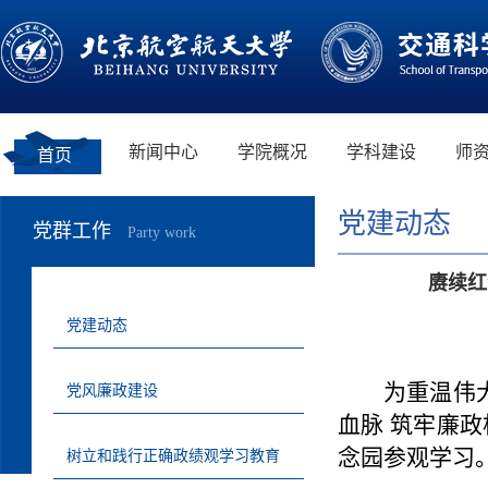
新闻中心
学院概况
学科建设
师
首页
党建动态
党群工作
Party work
赓续红
党建动态
为重温伟
党风廉政建设
血脉 筑牢廉政
念园
参观学习
树立和践行正确政绩观学习教育