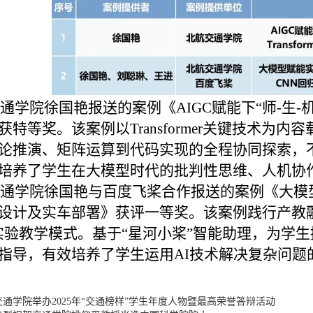
通学院徐国艳报送的案例《AIGC赋能下“师-生-机”协
获特等奖。该案例以Transformer关键技术为
论推演、矩阵运算到代码实现的全程协同探索，
培养了学生在大模型时代的批判性思维、人机协
通学院徐国艳与百度飞桨合作报送的案例《大模
设计及实车部署》获评一等奖。该案例践行产教融
实验教学模式。基于“星河小桨”智能助理，为学
指导，有效培养了学生运用AI技术解决复杂问题
交通学院举办2025年“交通榜样”学生年度人物暨最高荣誉答辩活动