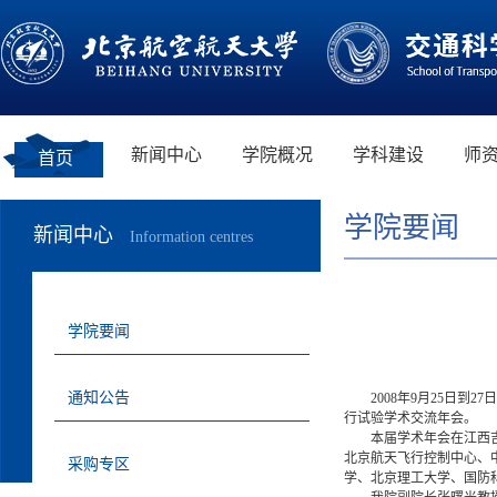
新闻中心
学院概况
学科建设
师
首页
学院要闻
新闻中心
Information centres
学院要闻
通知公告
2008
年
9
月
25
日
到
27
日
行试验学术交流年会。
本届学术年会在江西
北京航天飞行控制中心、
采购专区
学、北京理工大学、国防